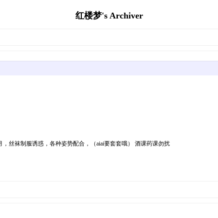
红楼梦's Archiver
，丝袜制服诱惑，各种姿势配合，（aiai要套套哦） 酒课药课勿扰