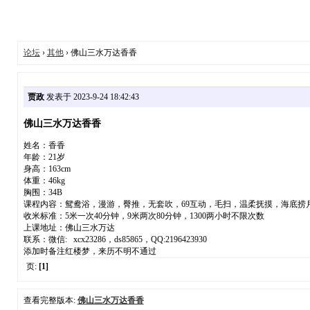
论坛
›
其他
› 佛山三水万达香香
贾政
发表于 2023-9-24 18:42:43
佛山三水万达香香
姓名：香香
年龄：21岁
身高：163cm
体重：46kg
胸围：34B
课程内容：鸳鸯浴，漫游，臀推，无套吹，69互动，毛扫，温柔抚摸，海底捞月
收米标准：5米一次40分钟，9米两次80分钟，1300两小时不限次数
上课地址：佛山三水万达
联系：微信: xcx23286，ds85865，QQ:2196423930
添加时备注红楼梦，来历不明不通过
页:
[1]
查看完整版本:
佛山三水万达香香